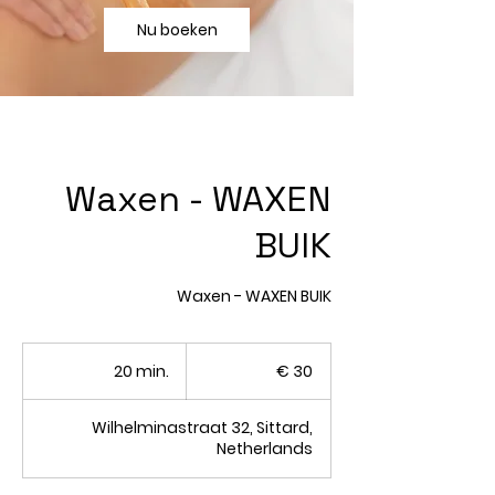
Nu boeken
Waxen - WAXEN
BUIK
Waxen - WAXEN BUIK
30
euro
20 min.
2
€ 30
0
m
Wilhelminastraat 32, Sittard,
i
Netherlands
n
.