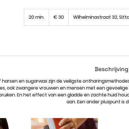
30
euro
20 min.
2
€ 30
Wilhelminastraat 32, Sitt
0
m
i
n
.
Beschrijving
 harsen en sugarwax zijn de veiligste ontharingsmethode
ies, ook zwangere vrouwen en mensen met een gevoelige
uiken. En het effect van een gladde en zachte huid houd