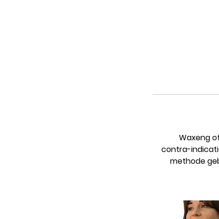
Waxeng of
contra-indicat
methode gebr