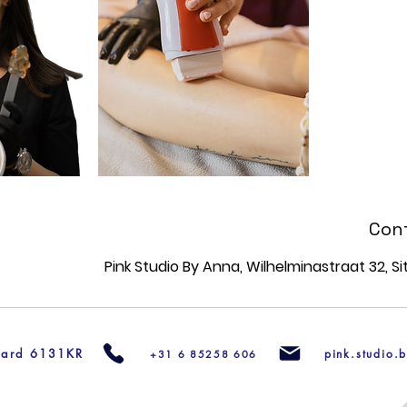
Con
Pink Studio By Anna, Wilhelminastraat 32, Si
ttard 6131KR
pink.studio
+31 6 85258 606