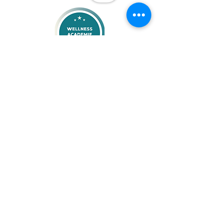
Pink Studio by Anna
Wilhelminastraat 32, Sittard 6131KR
KVK 90721489 BTW NL004836769B36