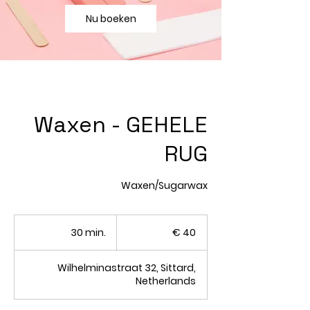
Nu boeken
Waxen - GEHELE
RUG
Waxen/Sugarwax
40
euro
30 min.
3
€ 40
0
m
Wilhelminastraat 32, Sittard,
i
Netherlands
n
.