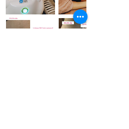
Contactgegevens
Pink Studio By Anna, Wilhelminastraat
32, Sittard, Netherlands