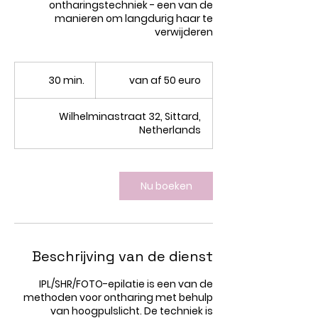
ontharingstechniek - een van de
manieren om langdurig haar te
verwijderen
van
af
30 min.
3
van af 50 euro
50
euro
0
m
Wilhelminastraat 32, Sittard,
i
Netherlands
n
.
Nu boeken
Beschrijving van de dienst
IPL/SHR/FOTO-epilatie is een van de
methoden voor ontharing met behulp
van hoogpulslicht. De techniek is